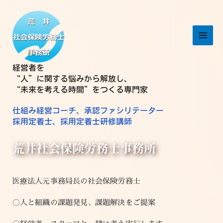
内
容
を
ス
キ
ッ
経営者を
“人”に関する悩みから解放し、
プ
“未来を考える時間”をつくる専門家
仕組み経営コーチ、承認ファシリテーター
採用定着士、採用定着士研修講師
荒井社会保険労務士事務所
医療法人元事務局長の社会保険労務士
〇人と組織の課題発見、課題解決をご提案