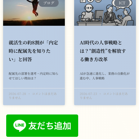
ブログ
ICT
就活生の約8割が「内定
AI時代の人事戦略と
時に配属先を知りた
は？“創造性”を解放す
い」と回答
る働き方改革
配属先の部署を選考・内定時に知ら
AIが急速に進化し、業務の自動化が
せてほしい理由は？
進む中、人事戦略
2026-07-28
コメントはまだあ
2026-07-23
コメントはまだあ
りません
りません