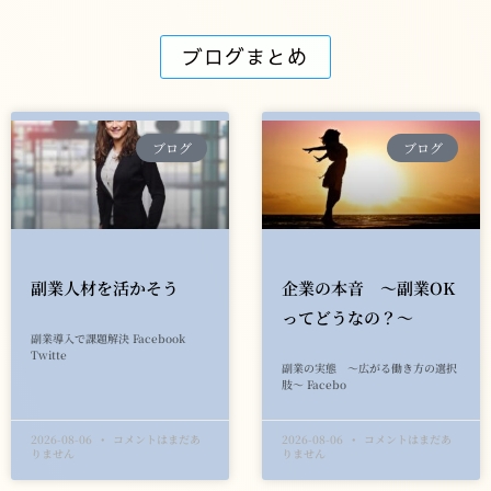
ブログまとめ
ブログ
ブログ
副業人材を活かそう
企業の本音 ～副業OK
ってどうなの？～
副業導入で課題解決 Facebook
Twitte
副業の実態 ～広がる働き方の選択
肢～ Facebo
2026-08-06
コメントはまだあ
2026-08-06
コメントはまだあ
りません
りません