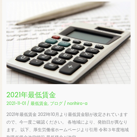
2021
年
最
低
賃
金
2021年最低賃金
2021-11-01
/
最低賃金
,
ブログ
/
norihiro-a
2021年最低賃金 2021年10月より最低賃金額が改定されています
ので、今一度ご確認ください。 各地域により、発効日が異なり
ます。 以下、厚生労働省ホームページより引用 令和３年度地域