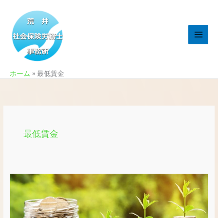
内
容
を
ス
キ
ッ
ホーム
最低賃金
プ
最低賃金
2023
年
の
最