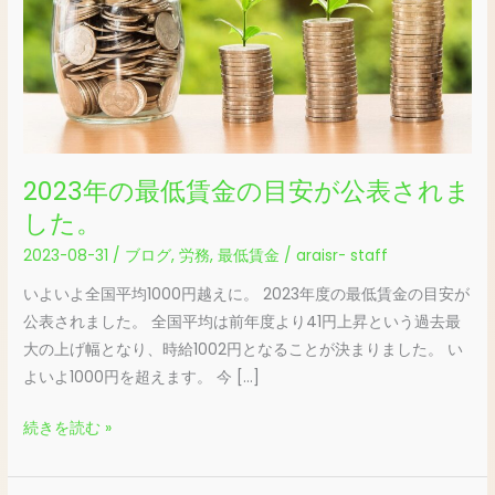
低
賃
金
の
目
安
2023年の最低賃金の目安が公表されま
が
公
した。
表
2023-08-31
/
ブログ
,
労務
,
最低賃金
/
araisr- staff
さ
いよいよ全国平均1000円越えに。 2023年度の最低賃金の目安が
れ
公表されました。 全国平均は前年度より41円上昇という過去最
ま
大の上げ幅となり、時給1002円となることが決まりました。 い
し
よいよ1000円を超えます。 今 […]
た。
続きを読む »