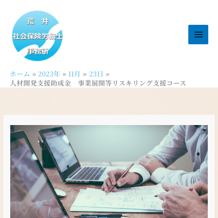
内
容
を
ス
キ
ッ
ホーム
2023年
11月
23日
プ
人材開発支援助成金 事業展開等リスキリング支援コース