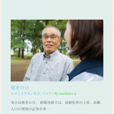
敬老の日
コメントする
/
社会
,
ブログ
/ By
norihiro-a
本日は敬老の日。 新聞各紙では、高齢化率の上昇、高齢
人口の増加の記事が多…