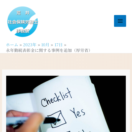
内
容
を
ス
キ
ッ
ホーム
2023年
10月
17日
プ
永年勤続表彰金に関する事例を追加（厚労省）