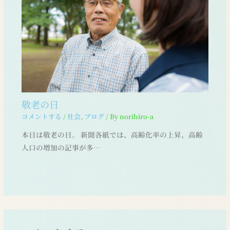
敬老の日
コメントする
/
社会
,
ブログ
/ By
norihiro-a
本日は敬老の日。 新聞各紙では、高齢化率の上昇、高齢
人口の増加の記事が多…