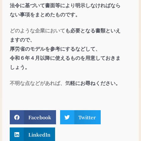
法
令に基づいて書面等により
明示しなければなら
ない事
項をまとめたものです。
どのような企業において
も必要となる書類といえ
ま
すので、
厚労省のモデルを
参考にするなどして、
令和
６年４月以降に使えるもの
を用意しておきま
しょう。
不明な点などがあれば、気
軽にお尋ねください。
Facebook
Twitter
LinkedIn