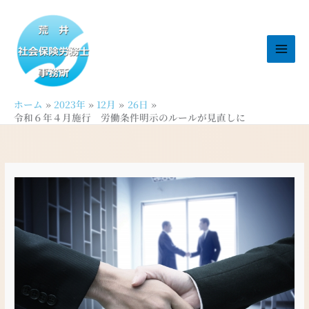
内
容
を
ス
キ
ッ
ホーム
2023年
12月
26日
プ
令和６年４月施行 労働条件明示のルールが見直しに