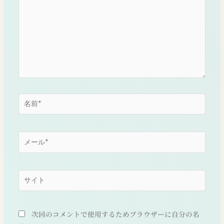
入
力…
名
前
*
メ
ー
ル
*
サ
イ
ト
次回のコメントで使用するためブラウザーに自分の名