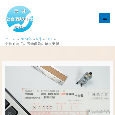
内
容
を
ス
キ
ッ
ホーム
2024年
6月
11日
プ
令和６年度の労働保険の年度更新