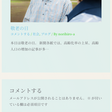
敬老の日
コメントする
/
社会
,
ブログ
/ By
norihiro-a
本日は敬老の日。 新聞各紙では、高齢化率の上昇、高齢
人口の増加の記事が多…
コメントする
メールアドレスが公開されることはありません。
※
が付い
ている欄は必須項目です