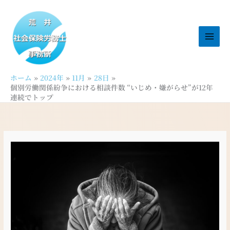
内
容
を
ス
キ
ッ
ホーム
2024年
11月
28日
プ
個別労働関係紛争における相談件数 “いじめ・嫌がらせ”が12年
連続でトップ