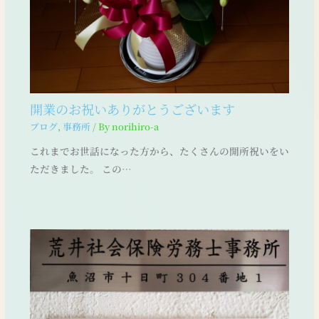
開業のお祝いありがとうございます
ブログ
,
事務所
/ By
norihiro-a
これまでお世話になった方から、たくさんの開所祝いをい
ただきました。 この…