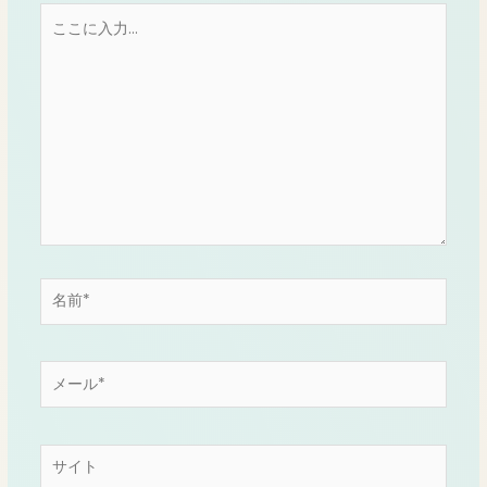
こ
こ
に
入
力…
名
前
*
メ
ー
ル
*
サ
イ