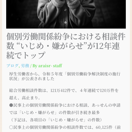
個別労働関係紛争における相談件
数 “いじめ・嫌がらせ”が12年連
続でトップ
ブログ
,
労務
/ By
araisr- staff
厚生労働省から、令和５年度「個別労働紛争解決制度の施行
状況」が公表されました
総合労働相談件数は、121万412件で、４年連続で120万件を
超え、高止まり。
●民事上の個別労働関係紛争における相談、あっせんの申請
では「いじめ・嫌がらせ」の件数が引き続き最多
（下記は、各項目の「いじめ・嫌がらせ」の件数）
〇民事上の個別労働関係紛争の相談件数では、60,125件（前