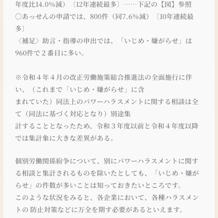
年度比14.0％減）〔12年連続最多〕……下記の【図】参照
〇あっせんの申請では、800件（同7.6％減）〔10年連続最
多〕
〈補足〉助言・指導の申出では、「いじめ・嫌がらせ」は
960件で２番目に多い。
※令和４年４月の改正労働施策総合推進法の全面施行に伴
い、（これまで「いじめ・嫌がらせ」に含
まれていた）同法上のパワーハラスメントに関する相談は全
て（同法に基づく対応となり）別途集
計することとなったため、令和３年度以前と令和４年度以降
では集計象に大きな差異がある。
個別労働関係紛争について、別にパワーハラスメントに関す
る相談と集計されるものを除いたとしても、「いじめ・嫌が
らせ」の件数が多いことは知っておきたいところです。
このような状況をみると、各企業において、各種ハラスメン
トの 防止対策などに万全を期す必要があるといえます。