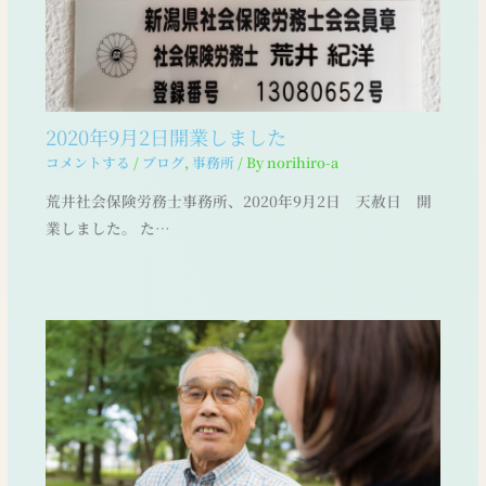
2020年9月2日開業しました
コメントする
/
ブログ
,
事務所
/ By
norihiro-a
荒井社会保険労務士事務所、2020年9月2日 天赦日 開
業しました。 た…