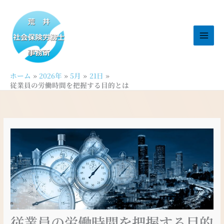
内
容
を
ス
キ
ッ
ホーム
2026年
5月
21日
プ
従業員の労働時間を把握する目的とは
従業員の労働時間を把握する目的