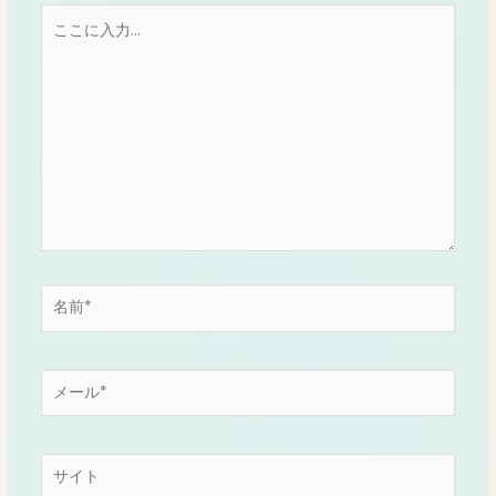
こ
こ
に
入
力…
名
前
*
メ
ー
ル
*
サ
イ