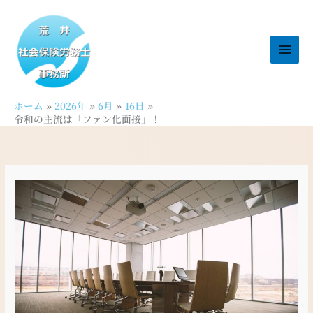
内
容
を
ス
キ
ッ
ホーム
2026年
6月
16日
プ
令和の主流は「ファン化面接」！